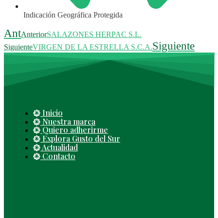
Indicación Geográfica Protegida
Ant
Anterior
SALAZONES HERPAC S.L.
Siguiente
Siguiente
VIRGEN DE LA ESTRELLA S.C.A.
Inicio
Nuestra marca
Quiero adherirme
Explora Gusto del Sur
Actualidad
Contacto