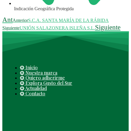
Indicación Geográfica Protegida
Ant
Anterior
S.C.A. SANTA MARÍA DE LA RÁBIDA
Siguiente
Siguiente
UNIÓN SALAZONERA ISLEÑA S.L.
Inicio
Nuestra marca
Quiero adherirme
Explora Gusto del Sur
Actualidad
Contacto