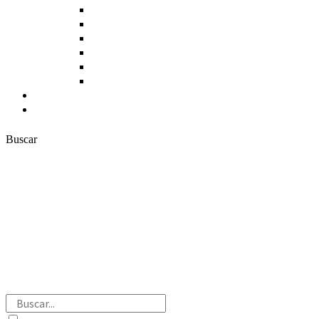
Cereales y Leguminosas
Panadería, Dulces y Repostería
Productos Cárnicos
Productos Pesqueros
Bebidas
Otros Productos
Actualidad
Contacto
Buscar
Buscar