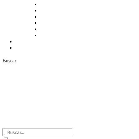
Cereales y Leguminosas
Panadería, Dulces y Repostería
Productos Cárnicos
Productos Pesqueros
Bebidas
Otros Productos
Actualidad
Contacto
Buscar
Buscar