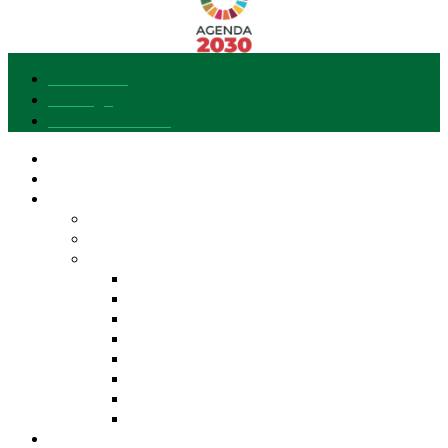
Accesibilidad
Aviso legal
Protección de datos
Nuestra marca
Quiero adherirme
Explora Gusto del Sur
Entidades y Productos
Calidad Diferenciada de Andalucía
Nuestra Despensa
AOVE
Frutas y Hortalizas
Cereales y Leguminosas
Panadería, Dulces y Repostería
Productos Cárnicos
Productos Pesqueros
Bebidas
Otros Productos
Actualidad