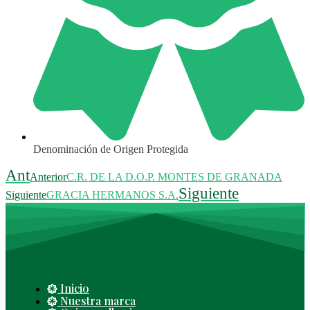
Denominación de Origen Protegida
Ant
Anterior
C.R. DE LA D.O.P. MONTES DE GRANADA
Siguiente
Siguiente
GRACIA HERMANOS S.A.
Inicio
Nuestra marca